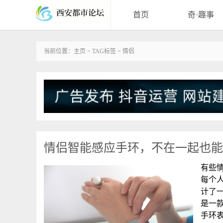
首页
奇·趣事
当前位置：
主页
>
TAG标签
> 情侣
情侣智能感应手环，不在一起也能
有些
每个人
计了一
是一
手环表