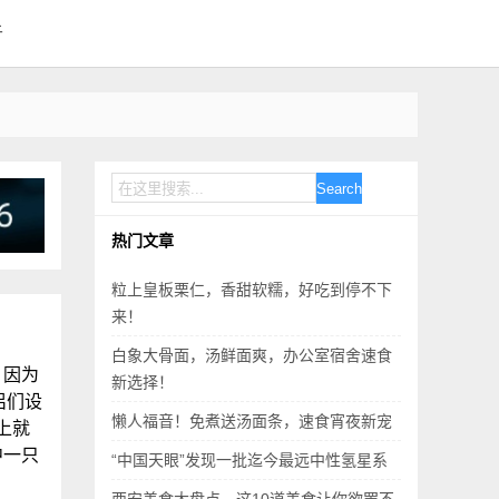
于
Search
热门文章
粒上皇板栗仁，香甜软糯，好吃到停不下
来！
白象大骨面，汤鲜面爽，办公室宿舍速食
，因为
新选择！
侣们设
懒人福音！免煮送汤面条，速食宵夜新宠
上就
中一只
“中国天眼”发现一批迄今最远中性氢星系