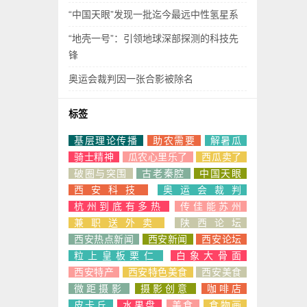
“中国天眼”发现一批迄今最远中性氢星系
“地壳一号”：引领地球深部探测的科技先
锋
奥运会裁判因一张合影被除名
标签
基层理论传播
助农需要
解暑瓜
骑士精神
瓜农心里乐了
西瓜卖了
破圈与突围
古老秦腔
中国天眼
西安科技
奥运会裁判
杭州到底有多热
传佳能苏州
兼职送外卖
陕西论坛
西安热点新闻
西安新闻
西安论坛
粒上皇板栗仁
白象大骨面
西安特产
西安特色美食
西安美食
微距摄影
摄影创意
咖啡店
皮卡丘
水果盘
美食
食物画