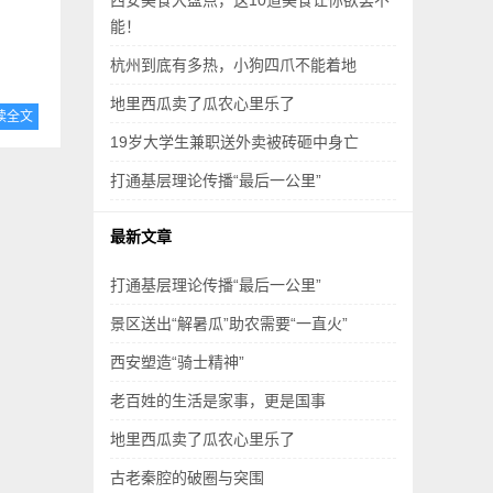
西安美食大盘点，这10道美食让你欲罢不
能！
杭州到底有多热，小狗四爪不能着地
地里西瓜卖了瓜农心里乐了
读全文
19岁大学生兼职送外卖被砖砸中身亡
打通基层理论传播“最后一公里”
最新文章
打通基层理论传播“最后一公里”
景区送出“解暑瓜”助农需要“一直火”
西安塑造“骑士精神”
老百姓的生活是家事，更是国事
地里西瓜卖了瓜农心里乐了
古老秦腔的破圈与突围