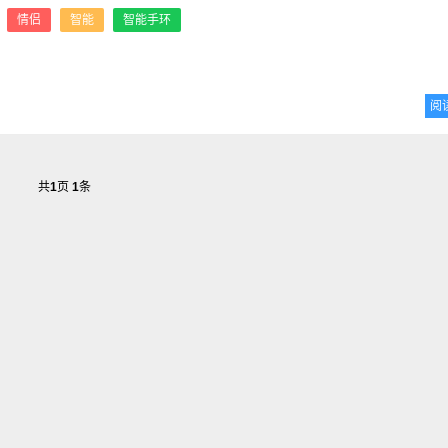
：
情侣
智能
智能手环
阅
共
1
页
1
条