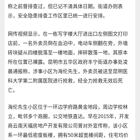
称之前曾排查过，但已记不清具体日期。街道办则表
示，安全隐患排查工作区里已统一进行安排。
网传视频显示，在一栋写字楼大厅进出口左侧图文打印
店前，一名外卖员倒在血泊中，电动车侧翻在旁，外墙
砖块疑从四楼脱落至一楼地面，摔碎散落一地，其原本
所在位置已裸露。昆明市五华区政府丰宁街道办事处凌
晨通报称，涉事小区为海伦先生，外卖员被送至昆明医
科大学第二附属医院进行抢救，经全力抢救无效后死
亡。
海伦先生小区位于一环边学府路黄金地段，周边学校林
立，毗邻多个商圈，公交地铁直达。早在2015年，开发
商云南天福房地产开发有限公司曾对外宣传称，该小区
系一环最低密度板楼，拥有50米超宽楼间距，住宅均价