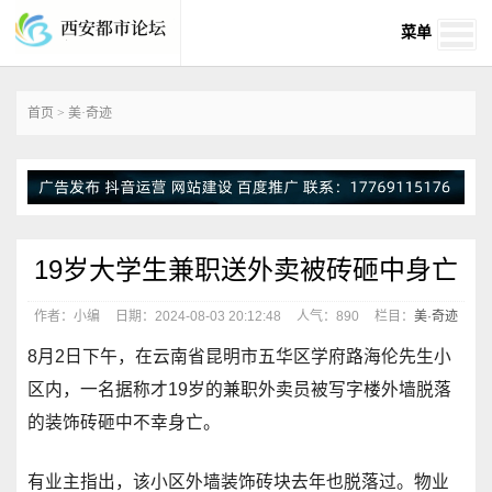
菜单
首页
>
美·奇迹
19岁大学生兼职送外卖被砖砸中身亡
作者：小编
日期：2024-08-03 20:12:48
人气：
890
栏目：
美·奇迹
8月2日下午，在云南省昆明市五华区学府路海伦先生小
区内，一名据称才19岁的兼职外卖员被写字楼外墙脱落
的装饰砖砸中不幸身亡。
有业主指出，该小区外墙装饰砖块去年也脱落过。物业