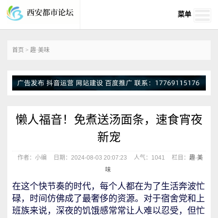
菜单
首页
>
趣·美味
懒人福音！免煮送汤面条，速食宵夜
新宠
作者：小编
日期：2024-08-03 20:07:23
人气：
1041
栏目：
趣·美
味
在这个快节奏的时代，每个人都在为了生活奔波忙
碌，时间仿佛成了最奢侈的资源。对于宿舍党和上
班族来说，深夜的饥饿感常常让人难以忍受，但忙